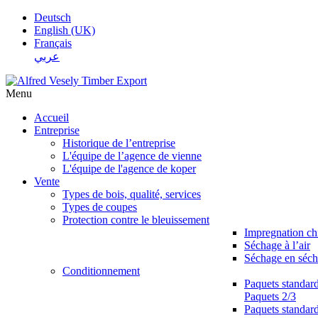
Deutsch
English (UK)
Français
عربي
Menu
Accueil
Entreprise
Historique de l’entreprise
L'équipe de l’agence de vienne
L'équipe de l'agence de koper
Vente
Types de bois, qualité, services
Types de coupes
Protection contre le bleuissement
Impregnation c
Séchage à l’air
Séchage en séch
Conditionnement
Paquets standar
Paquets 2/3
Paquets standar