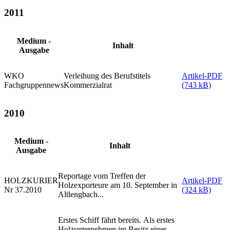
2011
Medium -
Inhalt
Ausgabe
WKO
Verleihung des Berufstitels
Artikel-PDF
Fachgruppennews
Kommerzialrat
(743 kB)
2010
Medium -
Inhalt
Ausgabe
Reportage vom Treffen der
HOLZKURIER
Artikel-PDF
Holzexporteure am 10. September in
Nr 37.2010
(324 kB)
Altlengbach...
Erstes Schiff fährt bereits. Als erstes
Holzunternehmen im Besitz eines