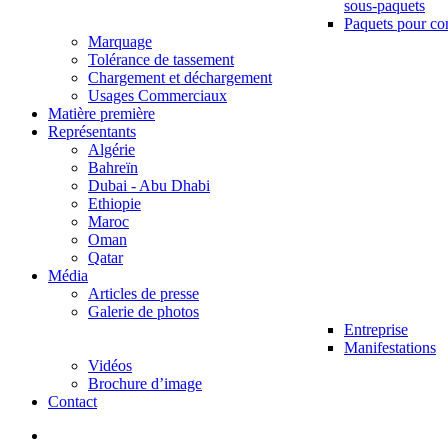
sous-paquets
Paquets pour co
Marquage
Tolérance de tassement
Chargement et déchargement
Usages Commerciaux
Matière première
Représentants
Algérie
Bahreïn
Dubai - Abu Dhabi
Ethiopie
Maroc
Oman
Qatar
Média
Articles de presse
Galerie de photos
Entreprise
Manifestations
Vidéos
Brochure d’image
Contact