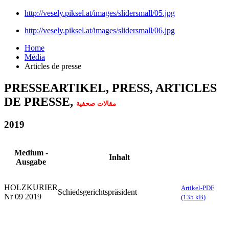
http://vesely.piksel.at/images/slidersmall/05.jpg
http://vesely.piksel.at/images/slidersmall/06.jpg
Home
Média
Articles de presse
PRESSEARTIKEL, PRESS, ARTICLES
DE PRESSE,
مقالات صحفية
2019
Medium -
Inhalt
Ausgabe
HOLZKURIER
Artikel-PDF
Schiedsgerichtspräsident
Nr 09 2019
(135 kB)