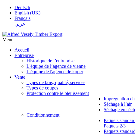
Deutsch
English (UK)
Français
عربي
Menu
Accueil
Entreprise
Historique de l’entreprise
L'équipe de l’agence de vienne
L'équipe de l'agence de koper
Vente
Types de bois, qualité, services
Types de coupes
Protection contre le bleuissement
Impregnation c
Séchage à l’air
Séchage en séch
Conditionnement
Paquets standar
Paquets 2/3
Paquets standar