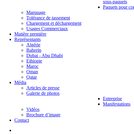
sous-paquets
Paquets pour co
Marquage
Tolérance de tassement
Chargement et déchargement
Usages Commerciaux
Matière première
Représentants
Algérie
Bahreïn
Dubai - Abu Dhabi
Ethiopie
Maroc
Oman
Qatar
Média
Articles de presse
Galerie de photos
Entreprise
Manifestations
Vidéos
Brochure d’image
Contact