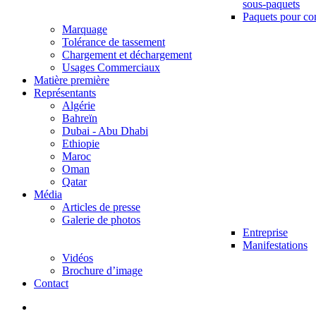
sous-paquets
Paquets pour co
Marquage
Tolérance de tassement
Chargement et déchargement
Usages Commerciaux
Matière première
Représentants
Algérie
Bahreïn
Dubai - Abu Dhabi
Ethiopie
Maroc
Oman
Qatar
Média
Articles de presse
Galerie de photos
Entreprise
Manifestations
Vidéos
Brochure d’image
Contact