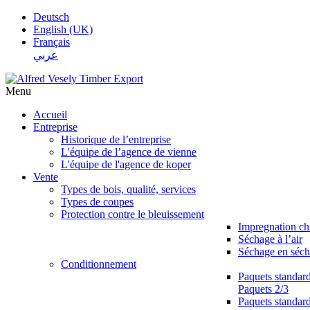
Deutsch
English (UK)
Français
عربي
Menu
Accueil
Entreprise
Historique de l’entreprise
L'équipe de l’agence de vienne
L'équipe de l'agence de koper
Vente
Types de bois, qualité, services
Types de coupes
Protection contre le bleuissement
Impregnation c
Séchage à l’air
Séchage en séch
Conditionnement
Paquets standar
Paquets 2/3
Paquets standar