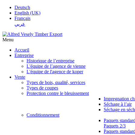
Deutsch
English (UK)
Français
عربي
Menu
Accueil
Entreprise
Historique de l’entreprise
L'équipe de l’agence de vienne
L'équipe de l'agence de koper
Vente
Types de bois, qualité, services
Types de coupes
Protection contre le bleuissement
Impregnation c
Séchage à l’air
Séchage en séch
Conditionnement
Paquets standar
Paquets 2/3
Paquets standar