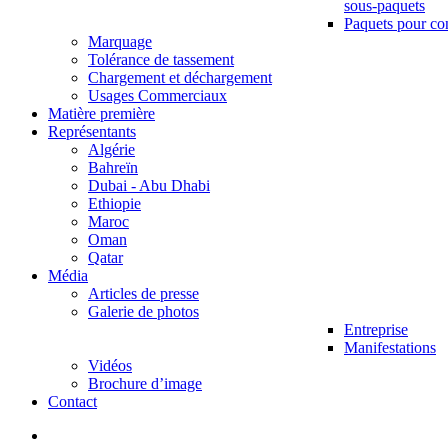
sous-paquets
Paquets pour co
Marquage
Tolérance de tassement
Chargement et déchargement
Usages Commerciaux
Matière première
Représentants
Algérie
Bahreïn
Dubai - Abu Dhabi
Ethiopie
Maroc
Oman
Qatar
Média
Articles de presse
Galerie de photos
Entreprise
Manifestations
Vidéos
Brochure d’image
Contact