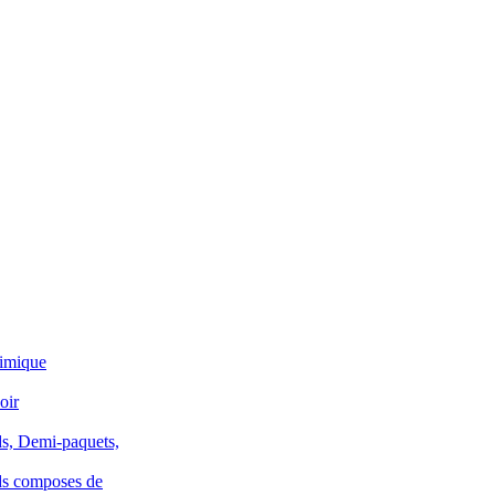
himique
oir
ds, Demi-paquets,
ds composes de