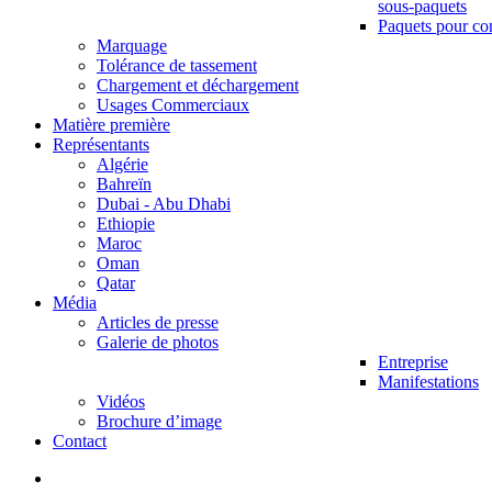
sous-paquets
Paquets pour co
Marquage
Tolérance de tassement
Chargement et déchargement
Usages Commerciaux
Matière première
Représentants
Algérie
Bahreïn
Dubai - Abu Dhabi
Ethiopie
Maroc
Oman
Qatar
Média
Articles de presse
Galerie de photos
Entreprise
Manifestations
Vidéos
Brochure d’image
Contact