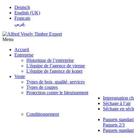
Deutsch
English (UK)
Français
عربي
Menu
Accueil
Entreprise
Historique de l’entreprise
L'équipe de l’agence de vienne
L'équipe de l'agence de koper
Vente
Types de bois, qualité, services
Types de coupes
Protection contre le bleuissement
Impregnation c
Séchage à l’air
Séchage en séch
Conditionnement
Paquets standar
Paquets 2/3
Paquets standar