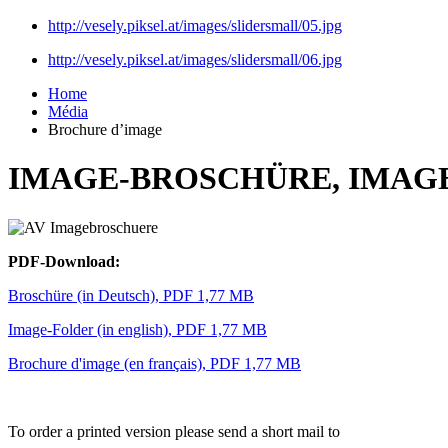
http://vesely.piksel.at/images/slidersmall/05.jpg
http://vesely.piksel.at/images/slidersmall/06.jpg
Home
Média
Brochure d’image
IMAGE-BROSCHÜRE, IMAG
PDF-Download:
Broschüre (in Deutsch), PDF 1,77 MB
Image-Folder (in english), PDF 1,77 MB
Brochure d'image (en français), PDF 1,77 MB
To order a printed version please send a short mail to