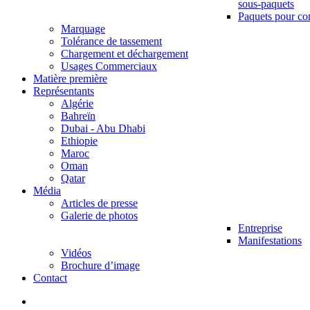
sous-paquets
Paquets pour co
Marquage
Tolérance de tassement
Chargement et déchargement
Usages Commerciaux
Matière première
Représentants
Algérie
Bahreïn
Dubai - Abu Dhabi
Ethiopie
Maroc
Oman
Qatar
Média
Articles de presse
Galerie de photos
Entreprise
Manifestations
Vidéos
Brochure d’image
Contact