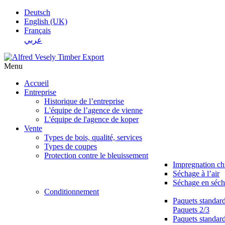
Deutsch
English (UK)
Français
عربي
Menu
Accueil
Entreprise
Historique de l’entreprise
L'équipe de l’agence de vienne
L'équipe de l'agence de koper
Vente
Types de bois, qualité, services
Types de coupes
Protection contre le bleuissement
Impregnation c
Séchage à l’air
Séchage en séch
Conditionnement
Paquets standar
Paquets 2/3
Paquets standar