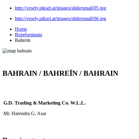
http://vesely.piksel.at/images/slidersmall/05.jpg
http://vesely.piksel.at/images/slidersmall/06.jpg
Home
Représentants
Bahreïn
BAHRAIN / BAHREÏN / BAHRAIN
G.D. Trading & Marketing Co. W.L.L.
Mr. Harendra G. Asar