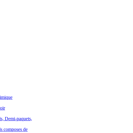
himique
oir
ds, Demi-paquets,
ds composes de