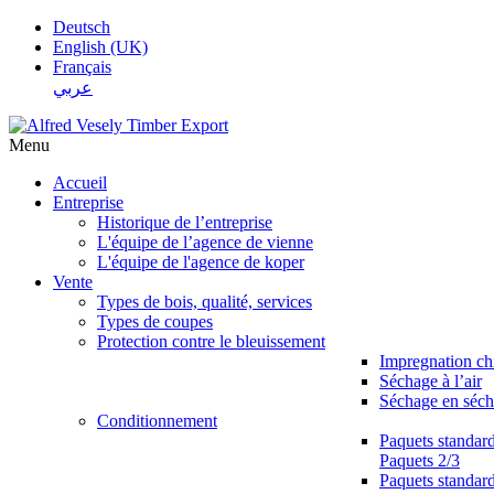
Deutsch
English (UK)
Français
عربي
Menu
Accueil
Entreprise
Historique de l’entreprise
L'équipe de l’agence de vienne
L'équipe de l'agence de koper
Vente
Types de bois, qualité, services
Types de coupes
Protection contre le bleuissement
Impregnation c
Séchage à l’air
Séchage en séch
Conditionnement
Paquets standar
Paquets 2/3
Paquets standar