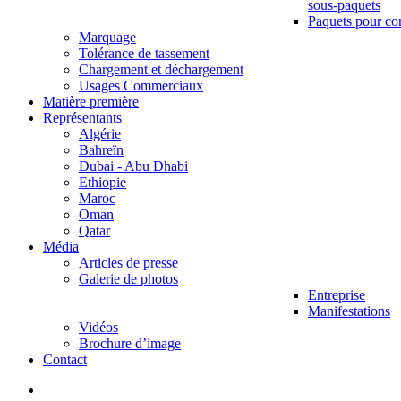
sous-paquets
Paquets pour co
Marquage
Tolérance de tassement
Chargement et déchargement
Usages Commerciaux
Matière première
Représentants
Algérie
Bahreïn
Dubai - Abu Dhabi
Ethiopie
Maroc
Oman
Qatar
Média
Articles de presse
Galerie de photos
Entreprise
Manifestations
Vidéos
Brochure d’image
Contact