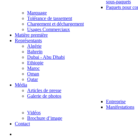
sous-paquets
Paquets pour co
Marquage
Tolérance de tassement
Chargement et déchargement
Usages Commerciaux
Matière première
Représentants
Algérie
Bahreïn
Dubai - Abu Dhabi
Ethiopie
Maroc
Oman
Qatar
Média
Articles de presse
Galerie de photos
Entreprise
Manifestations
Vidéos
Brochure d’image
Contact