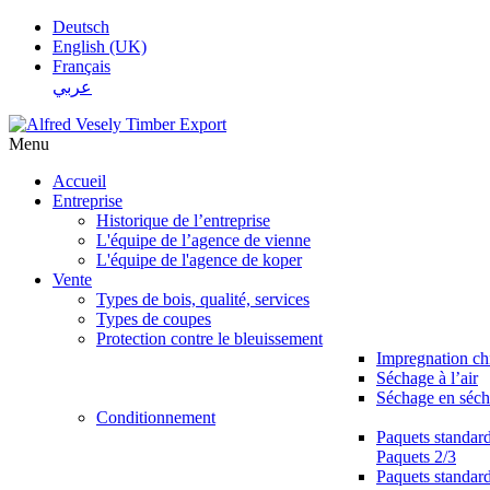
Deutsch
English (UK)
Français
عربي
Menu
Accueil
Entreprise
Historique de l’entreprise
L'équipe de l’agence de vienne
L'équipe de l'agence de koper
Vente
Types de bois, qualité, services
Types de coupes
Protection contre le bleuissement
Impregnation c
Séchage à l’air
Séchage en séch
Conditionnement
Paquets standar
Paquets 2/3
Paquets standar