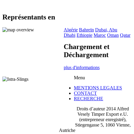
Représentants en
Algérie
Bahreïn
Dubai, Abu
Dhabi
Ethiopie
Maroc
Oman
Qatar
Chargement et
Déchargement
plus d'informations
Menu
MENTIONS LEGALES
CONTACT
RECHERCHE
Droits d’auteur 2014 Alfred
Vesely Timper Export e.U.
(entrepreneur enregistré),
Stiegengasse 5, 1060 Vienne,
Autriche