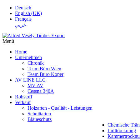
Deutsch
English (UK)
Français
عربي
Menü
Home
Unternehmen
Chronik
Team Büro Wien
Team Büro Koper
AV LINE LLC
MV AV
Cessna 340A
Rohstoff
Verkauf
Holzarten - Qualität - Leistungen
Schnittarten
Bläueschutz
Chemische Trä
Lufttrocknung
Kammertrocknu