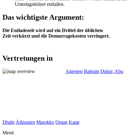
Unterlagshölzer entfallen.
Das wichtigste Argument:
Die Entladezeit wird auf ein Drittel der üblichen
Zeit verkürzt und die Demurragekosten verringert.
Vertretungen in
Algerien
Bahrain
Dubai, Abu
Dhabi
Äthiopien
Marokko
Oman
Katar
Menü