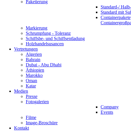
Paketierung
Standard-/ Halb-
Standard mit S
Containerpakete
Containergroßp
Markierung
Schrumpfung - Toleranz
Schiffsbe- und Schiffsentladung
Holzhandelsusancen
Vertretungen
Algerien
Bahrain
Dubai - Abu Dhabi
Äthiopien
Marokko
Oman
Katar
Medien
Presse
Fotogalerien
Company
Events
Filme
Image-Broschüre
Kontakt