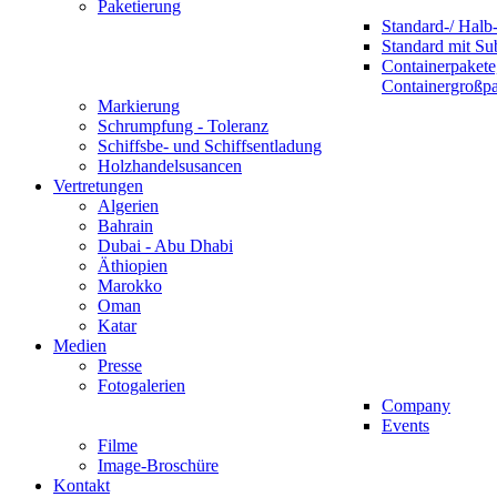
Paketierung
Standard-/ Halb-
Standard mit S
Containerpakete
Containergroßp
Markierung
Schrumpfung - Toleranz
Schiffsbe- und Schiffsentladung
Holzhandelsusancen
Vertretungen
Algerien
Bahrain
Dubai - Abu Dhabi
Äthiopien
Marokko
Oman
Katar
Medien
Presse
Fotogalerien
Company
Events
Filme
Image-Broschüre
Kontakt