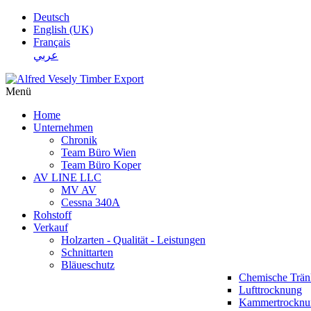
Deutsch
English (UK)
Français
عربي
Menü
Home
Unternehmen
Chronik
Team Büro Wien
Team Büro Koper
AV LINE LLC
MV AV
Cessna 340A
Rohstoff
Verkauf
Holzarten - Qualität - Leistungen
Schnittarten
Bläueschutz
Chemische Trä
Lufttrocknung
Kammertrocknu