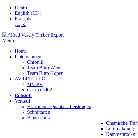
Deutsch
English (UK)
Français
عربي
Menü
Home
Unternehmen
Chronik
Team Büro Wien
Team Büro Koper
AV LINE LLC
MV AV
Cessna 340A
Rohstoff
Verkauf
Holzarten - Qualität - Leistungen
Schnittarten
Bläueschutz
Chemische Trä
Lufttrocknung
Kammertrocknu