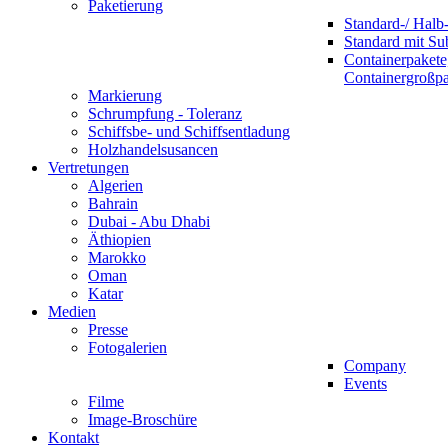
Paketierung
Standard-/ Halb-
Standard mit S
Containerpakete
Containergroßp
Markierung
Schrumpfung - Toleranz
Schiffsbe- und Schiffsentladung
Holzhandelsusancen
Vertretungen
Algerien
Bahrain
Dubai - Abu Dhabi
Äthiopien
Marokko
Oman
Katar
Medien
Presse
Fotogalerien
Company
Events
Filme
Image-Broschüre
Kontakt