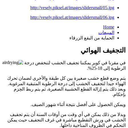
http://vesely.piksel.at/images/slidersmall/05.jpg
http://vesely.piksel.at/images/slidersmall/06.jpg
Home
المبيعات
الحماية من البقع الزرقاء
التجفيف الهوائي
في مقرنا في كوبر يمكننا تجفيف الخشب لتنخفض درجة
الرطوبة إلى 18-25%.
يتم وضع قطع خشب صغيرة بين كل طبقة والأخرى لضمان تحرك
الهواء جيدا لتجفيف الخشب إلى درجة الرطوبة المتبقية المرغوبة.
وبعد ذلك يتم إزالة القطع الخشبية الصغيرة، ثم يتم ربط الحِزم
بإحكام.
ويمكن الحصول على أفضل نتيجة أثناء شهور الصيف.
وبدلا من ذلك يمكن في أي وقت من أوقات السنة أن يتم تجفيف
الخشب في ورش التقطيع مباشرة في غرف التجفيف حيث يمكن
التحكم في الظروف المناخية داخلها.