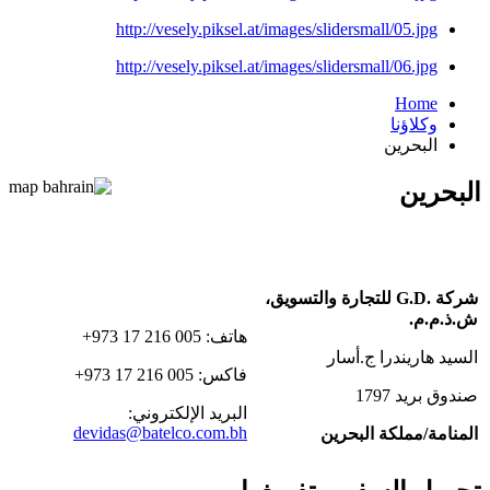
http://vesely.piksel.at/images/slidersmall/05.jpg
http://vesely.piksel.at/images/slidersmall/06.jpg
Home
وكلاؤنا
البحرين
البحرين
شركة G.D.‎ للتجارة والتسويق،
ش.ذ.م.م.
هاتف: ‎+973 17 216 005
السيد هاريندرا ج.أسار
فاكس: ‎+973 17 216 005
صندوق بريد 1797
البريد الإلكتروني:
devidas@batelco.com.bh
المنامة/مملكة البحرين